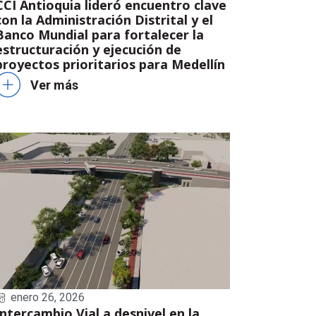
CCI Antioquia lideró encuentro clave
con la Administración Distrital y el
Banco Mundial para fortalecer la
estructuración y ejecución de
proyectos prioritarios para Medellín
Ver más
enero 26, 2026
Intercambio Vial a desnivel en la