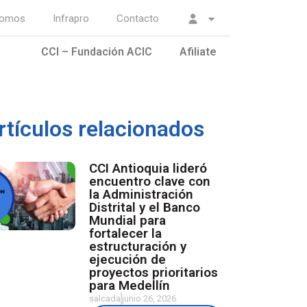
somos
Infrapro
Contacto
CCI – Fundación ACIC
Afiliate
rtículos relacionados
CCI Antioquia lideró
encuentro clave con
la Administración
Distrital y el Banco
Mundial para
fortalecer la
estructuración y
ejecución de
proyectos prioritarios
para Medellín
salcada
junio 26, 2026