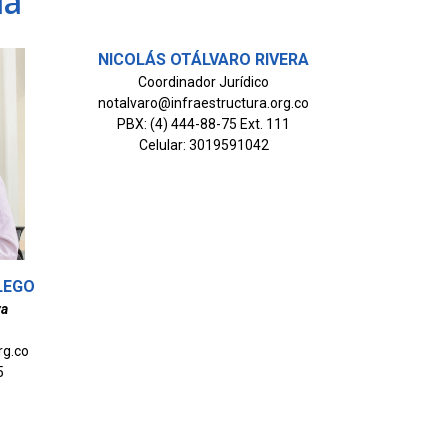
ia
NICOLÁS OTÁLVARO RIVERA
Coordinador Jurídico
notalvaro@infraestructura.org.co
PBX: (4) 444-88-75 Ext. 111
Celular: 3019591042
LEGO
va
rg.co
5