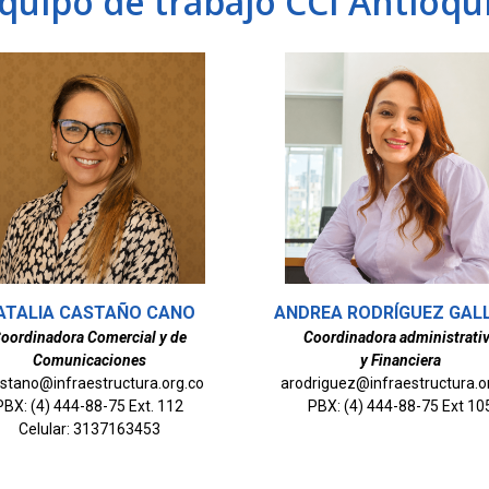
quipo de trabajo CCI Antioqu
ATALIA CASTAÑO CANO
ANDREA RODRÍGUEZ GAL
oordinadora Comercial y de
Coordinadora administrati
Comunicaciones
y Financiera
stano@infraestructura.org.co
arodriguez@infraestructura.o
PBX: (4) 444-88-75 Ext. 112
PBX: (4) 444-88-75 Ext 10
Celular: 3137163453