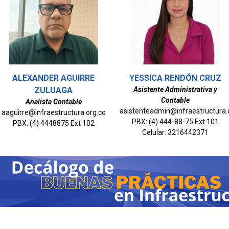
ALEXANDER AGUIRRE
YESSICA RENDÓN CRUZ
ZULUAGA
Asistente Administrativa y
Contable
Analista Contable
asistenteadmin@infraestructura.
aaguirre@infraestructura.org.co
PBX: (4) 444-88-75 Ext 101
PBX: (4) 4448875 Ext 102
Celular: 3216442371