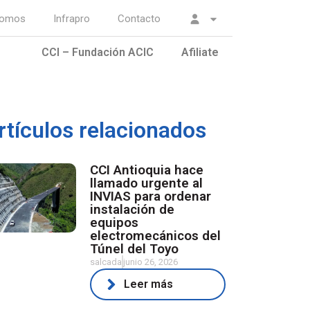
somos
Infrapro
Contacto
CCI – Fundación ACIC
Afiliate
rtículos relacionados
CCI Antioquia hace
llamado urgente al
INVIAS para ordenar
instalación de
equipos
electromecánicos del
Túnel del Toyo
salcada
junio 26, 2026
Leer más