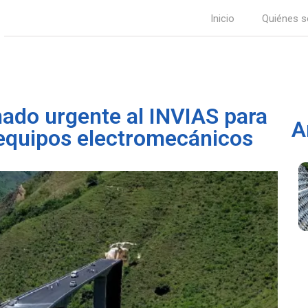
Inicio
Quiénes 
mado urgente al INVIAS para
A
 equipos electromecánicos